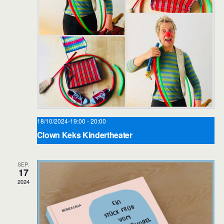
18/10/2024-19:00
-
20:00
Clown Keks Kindertheater
Stadtbibliothek Landsberg am Lech
Lechstr. 132, Landsberg am
Lech
SEP.
17
2024